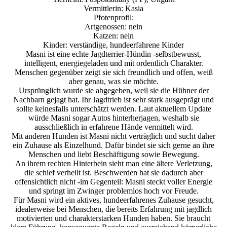
Vermittlerin: Kasia
Pfotenprofil:
Artgenossen: nein
Katzen: nein
Kinder: verständige, hundeerfahrene Kinder
Masni ist eine echte Jagdterrier-Hündin -selbstbewusst,
intelligent, energiegeladen und mit ordentlich Charakter.
Menschen gegenüber zeigt sie sich freundlich und offen, weiß
aber genau, was sie möchte.
Ursprünglich wurde sie abgegeben, weil sie die Hühner der
Nachbarn gejagt hat. Ihr Jagdtrieb ist sehr stark ausgeprägt und
sollte keinesfalls unterschätzt werden. Laut aktuellem Update
würde Masni sogar Autos hinterherjagen, weshalb sie
ausschließlich in erfahrene Hände vermittelt wird.
Mit anderen Hunden ist Masni nicht verträglich und sucht daher
ein Zuhause als Einzelhund. Dafür bindet sie sich gerne an ihre
Menschen und liebt Beschäftigung sowie Bewegung.
An ihrem rechten Hinterbein sieht man eine ältere Verletzung,
die schief verheilt ist. Beschwerden hat sie dadurch aber
offensichtlich nicht -im Gegenteil: Masni steckt voller Energie
und springt im Zwinger problemlos hoch vor Freude.
Für Masni wird ein aktives, hundeerfahrenes Zuhause gesucht,
idealerweise bei Menschen, die bereits Erfahrung mit jagdlich
motivierten und charakterstarken Hunden haben. Sie braucht