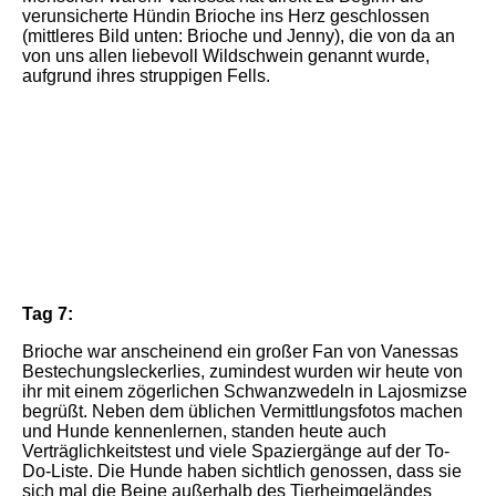
verunsicherte Hündin Brioche ins Herz geschlossen
(mittleres Bild unten: Brioche und Jenny), die von da an
von uns allen liebevoll Wildschwein genannt wurde,
aufgrund ihres struppigen Fells.
IMG_7226
IMG_7189
IMG_7121
Tag 7:
Brioche war anscheinend ein großer Fan von Vanessas
Bestechungsleckerlies, zumindest wurden wir heute von
ihr mit einem zögerlichen Schwanzwedeln in Lajosmizse
begrüßt. Neben dem üblichen Vermittlungsfotos machen
und Hunde kennenlernen, standen heute auch
Verträglichkeitstest und viele Spaziergänge auf der To-
Do-Liste. Die Hunde haben sichtlich genossen, dass sie
sich mal die Beine außerhalb des Tierheimgeländes