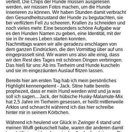
verteilt. Die Chips der Hunde müssen ausgelesen
werden, wir müssen Fotos machen, um die Hunde
inserieren zu können. Wir haben Stunden damit verbracht
den Gesundheitszustand der Hunde zu begutachten, sie
bei verfilztem Fell zu scheeren, Krallen zu schneiden und
noch vieles mehr. Eine besonders schöne Aufgabe war
es den Hunden Namen zu geben, eine Identität, mit der
sie in ihr neues Leben starten konnten.
Nachmittags waren wir alle geradezu erschlagen von
dem ganzen Eindrücken, die den Vormittag über auf uns
eingeprasselt sind. Wir waren uns also alle einig, dass
wir den Rest des Tages mit schönen Dingen verbringen.
Das hieß für uns: Ab ins Tierheim und Hunde kuscheln
und sie im eingezäunten Auslauf flitzen lassen.
Bereits hier am ersten Tag hab ich mein persönliches
Highlight kennengelernt - Jack. Stine hatte bereits
prophezeit, dass er mein Hund werden wird und ja was
soll ich sagen... Jack, der hübsche Husky-Malamute-Mix
hat 2,5 Jahre im Tierheim gesessen, er heißt mittlerweile
Arktos und schnarcht während ich das hier schreibe
hinter mir in seinem Körbchen.
Während ich heulend vor Glück in Zwinger 4 stand und
meinen Wuffi gekuschelt habe, waren die anderen damit