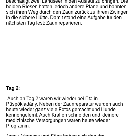
beschäftigt zwei Landseer in den Auslauf zu bringen. Die
beiden Riesen hatten jedoch andere Pläne und bahnten
sich ihren Weg durch den Zaun zurück zu ihrem Zwinger
in die sichere Hütte. Damit stand eine Aufgabe für den
nächsten Tag fest: Zaun reparieren.
IMG_6039
20241220_094112
IMG_5800
Tag 2
:
Auch an Tag 2 waren wir wieder bei Eta in
Püspökladány. Neben der Zaunreparatur wurden auch
heute wieder ganz viele Fotos gemacht und Hunde
kennengelernt. Auch Krallen schneiden und kleinere
medizinische Versorgungen waren heute wieder
Programm.