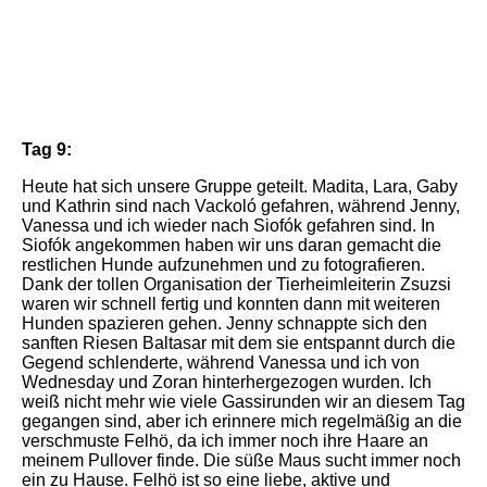
IMG_7717
IMG_7740
IMG_7748
Tag 9:
Heute hat sich unsere Gruppe geteilt. Madita, Lara, Gaby
und Kathrin sind nach Vackoló gefahren, während Jenny,
Vanessa und ich wieder nach Siofók gefahren sind. In
Siofók angekommen haben wir uns daran gemacht die
restlichen Hunde aufzunehmen und zu fotografieren.
Dank der tollen Organisation der Tierheimleiterin Zsuzsi
waren wir schnell fertig und konnten dann mit weiteren
Hunden spazieren gehen. Jenny schnappte sich den
sanften Riesen Baltasar mit dem sie entspannt durch die
Gegend schlenderte, während Vanessa und ich von
Wednesday und Zoran hinterhergezogen wurden. Ich
weiß nicht mehr wie viele Gassirunden wir an diesem Tag
gegangen sind, aber ich erinnere mich regelmäßig an die
verschmuste Felhö, da ich immer noch ihre Haare an
meinem Pullover finde. Die süße Maus sucht immer noch
ein zu Hause. Felhö ist so eine liebe, aktive und