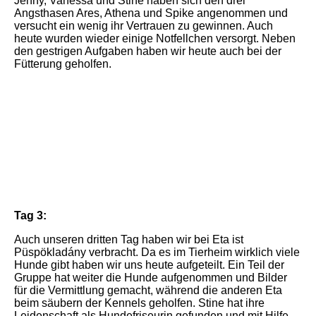
Jenny, Vanessa und Stine haben sich den drei
Angsthasen Ares, Athena und Spike angenommen und
versucht ein wenig ihr Vertrauen zu gewinnen. Auch
heute wurden wieder einige Notfellchen versorgt. Neben
den gestrigen Aufgaben haben wir heute auch bei der
Fütterung geholfen.
20240315_162641
IMG_6323
IMG_6245
Tag 3:
Auch unseren dritten Tag haben wir bei Eta ist
Püspökladány verbracht. Da es im Tierheim wirklich viele
Hunde gibt haben wir uns heute aufgeteilt. Ein Teil der
Gruppe hat weiter die Hunde aufgenommen und Bilder
für die Vermittlung gemacht, während die anderen Eta
beim säubern der Kennels geholfen. Stine hat ihre
Leidenschaft als Hundefriseurin gefunden und mit Hilfe