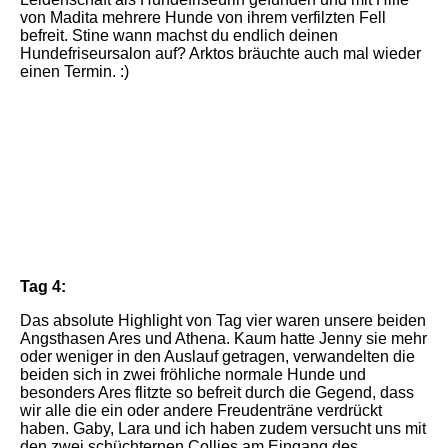
von Madita mehrere Hunde von ihrem verfilzten Fell
befreit. Stine wann machst du endlich deinen
Hundefriseursalon auf? Arktos bräuchte auch mal wieder
einen Termin. :)
20240316_151857
20240317_131122
20240317_131154
Tag 4:
Das absolute Highlight von Tag vier waren unsere beiden
Angsthasen Ares und Athena. Kaum hatte Jenny sie mehr
oder weniger in den Auslauf getragen, verwandelten die
beiden sich in zwei fröhliche normale Hunde und
besonders Ares flitzte so befreit durch die Gegend, dass
wir alle die ein oder andere Freudenträne verdrückt
haben. Gaby, Lara und ich haben zudem versucht uns mit
den zwei schüchternen Collies am Eingang des