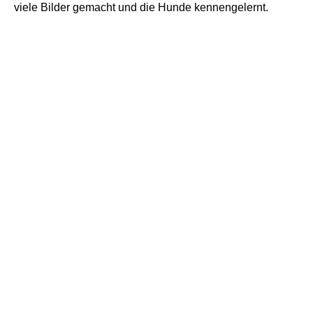
viele Bilder gemacht und die Hunde kennengelernt.
IMG_8306
IMG_8256
IMG_8136